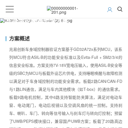
车身域控制器验证方案
方案概述
兆易创新车身域控制器验证方案基于
GD32A72x
系列
MCU
，该系
列
MCU
符合
ASIL-B
的功能安全标准以及
Evita-Full + SM2/3/4
的
信息安全标准。方案支持
7V-18V
宽电压输入，使用
ASIL-B
安全等
级的
SBC
为
MCU
与板载外设芯片供电，支持睡眠唤醒与故障检测
以满足对于车身域控制的功能安全需求。板载
2
路
CAN/CAN-FD
与
1
路
LIN
通信，满足与车内其他模块（如
T-box
）的通信需求。
板载
9
路电机控制，其中
6
路支持智能防夹算法，满足对电动车
窗、电动尾门，电动后视镜以及空调风扇的统一控制。支持刹
车、喇叭、车门、转向等信号输入与刹车灯与转向灯控制；预留
了
UWB/PEPS
模块接口，兼容国产
UWB
方案；板载了
20
路高边