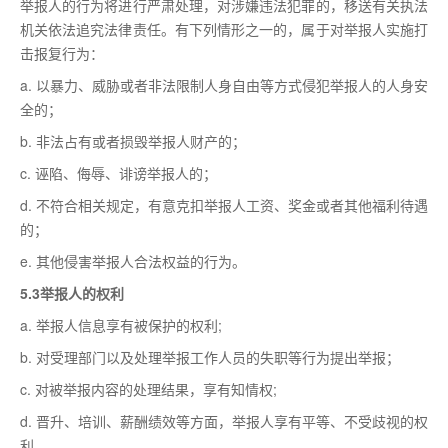
举报人的行为将进行严肃处理，对涉嫌违法犯罪的，移送有关执法
机关依法追究法律责任。有下列情形之一的，属于对举报人实施打
击报复行为：
a. 以暴力、威胁或者非法限制人身自由等方式侵犯举报人的人身安
全的；
b. 非法占有或者损毁举报人财产的；
c. 诬陷、侮辱、诽谤举报人的；
d. 不符合相关规定，有意克扣举报人工资、奖金或者其他福利待遇
的；
e. 其他侵害举报人合法权益的行为。
5.3举报人的权利
a. 举报人信息享有被保护的权利;
b. 对受理部门以及处理举报工作人员的失职等行为提出举报；
c. 对被举报内容的处理结果，享有知情权;
d. 晋升、培训、薪酬绩效等方面，举报人享有平等、不受歧视的权
利。