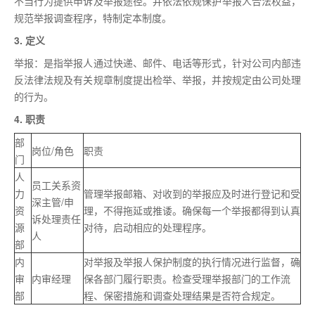
不当行为提供申诉及举报途径。并依法依规保护举报人合法权益，
规范举报调查程序，特制定本制度。
3. 定义
举报：是指举报人通过快递、邮件、电话等形式，针对公司内部违
反法律法规及有关规章制度提出检举、举报，并按规定由公司处理
的行为。
4. 职责
部
岗位/角色
职责
门
人
员工关系资
力
管理举报邮箱、对收到的举报应及时进行登记和受
深主管/申
资
理，不得拖延或推诿。确保每一个举报都得到认真
诉处理责任
源
对待，启动相应的处理程序。
人
部
内
对举报及举报人保护制度的执行情况进行监督，确
审
内审经理
保各部门履行职责。检查受理举报部门的工作流
部
程、保密措施和调查处理结果是否符合规定。