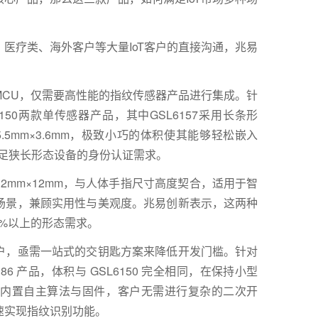
医疗类、海外客户等大量IoT客户的直接沟通，兆易
MCU，仅需要高性能的指纹传感器产品进行集成。针
6150两款单传感器产品，其中GSL6157采用长条形
15.5mm×3.6mm，极致小巧的体积使其能够轻松嵌入
满足狭长形态设备的身份认证需求。
m至12mm×12mm，与人体手指尺寸高度契合，适用于智
场景，兼顾实用性与美观度。兆易创新表示，这两种
5%以上的形态需求。
户，亟需一站式的交钥匙方案来降低开发门槛。针对
6 产品，体积与 GSL6150 完全相同，在保持小型
内置自主算法与固件，客户无需进行复杂的二次开
速实现指纹识别功能。