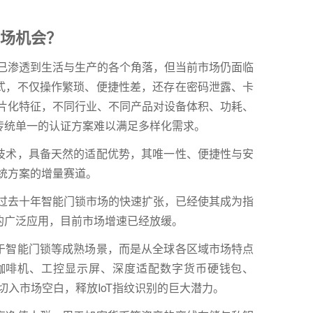
场机会？
求已渗透到生活与生产的各个角落，但当前市场仍面临
式，不仅操作繁琐、便捷性差，还存在密码泄露、卡
碎片化特征，不同行业、不同产品对设备体积、功耗、
传统单一的认证方案难以满足多样化需求。
技术，具备天然的适配优势，其唯一性、便捷性与安
传统方案的增量赛道。
，过去十年智能门锁市场的快速扩张，已经使其成为指
的广泛应用，目前市场增速已经放缓。
于智能门锁等成熟场景，而是从全球各区域市场特点
咖啡机、工控显示屏、深度适配数字货币硬钱包、
准切入市场空白，释放IoT指纹识别的巨大潜力。