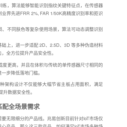
训练，算法能够智能识别指纹关键特征点，在传感器
进FRR 2%, FAR 1/50K高精度识别率和拒识
损、不同肤色等复杂使用场景，算法可动态调整识别
；
上，进一步适配 2D、2.5D、3D 等多种伪造材料
击，全方位提升产品安全性。
集成度更高，并且在体积与传统的单传感器尺寸相同的
进一步降低落地门槛。
种架构设计不仅能够大幅节省主板占用面积，满足
并提升数据安全性。
匹配全场景需求
要无限细分的产品线。兆易创新目前针对IoT市场仅
6 三款核心产品，那么这三款产品，如何满足IoT市场多种场