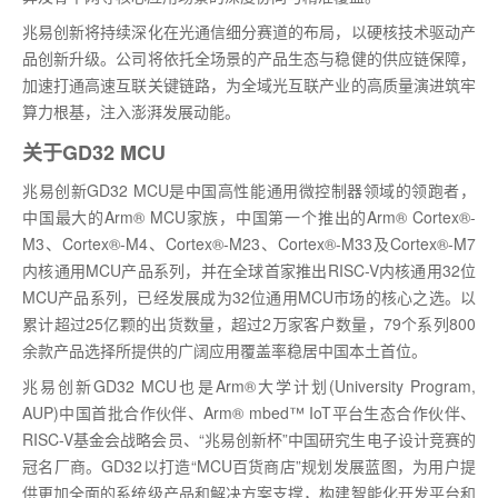
兆易创新将持续深化在光通信细分赛道的布局，以硬核技术驱动产
品创新升级。公司将依托全场景的产品生态与稳健的供应链保障，
加速打通高速互联关键链路，为全域光互联产业的高质量演进筑牢
算力根基，注入澎湃发展动能。
关于GD32 MCU
兆易创新GD32 MCU是中国高性能通用微控制器领域的领跑者，
中国最大的Arm® MCU家族，中国第一个推出的Arm® Cortex®-
M3、Cortex®-M4、Cortex®-M23、Cortex®-M33及Cortex®-M7
内核通用MCU产品系列，并在全球首家推出RISC-V内核通用32位
MCU产品系列，已经发展成为32位通用MCU市场的核心之选。以
累计超过25亿颗的出货数量，超过2万家客户数量，79个系列800
余款产品选择所提供的广阔应用覆盖率稳居中国本土首位。
兆易创新GD32 MCU也是Arm®大学计划(University Program,
AUP)中国首批合作伙伴、Arm® mbed™ IoT平台生态合作伙伴、
RISC-V基金会战略会员、“兆易创新杯”中国研究生电子设计竞赛的
冠名厂商。GD32以打造“MCU百货商店”规划发展蓝图，为用户提
供更加全面的系统级产品和解决方案支撑，构建智能化开发平台和