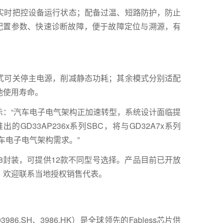
实时把控设备运行状态；配备过温、短路防护，防止
活配置参数、快速诊断故障，便于故障定位与溯源，有
式可关停主电源，削减静态功耗；其余模式分别适配
池使用寿命。
示：“汽车电子电气架构正加速转型，系统设计面临提
D33AP236x系列SBC，将与GD32A7x系列
车电子电气架构需求。”
N-48封装，可提供12款不同型号选择。产品目前已开放
，欢迎联系当地授权销售代表。
6.SH、3986.HK）是全球领先的Fabless芯片供