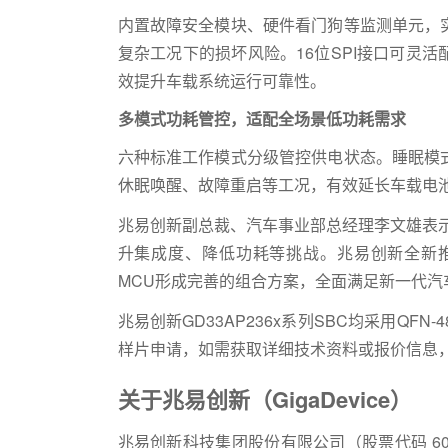
内置故障安全模块、硬件看门狗等监测单元，
复杂工况下的损坏风险。16位SPI接口可灵
效提升车载系统运行可靠性。
多模式功耗管控，适配全场景低功耗需求
六种标准工作模式分级管控供电状态。睡眠模
休眠唤醒、故障重启等工况，有效延长车载电
兆易创新副总裁、汽车事业部总经理李文雄表
升集成度、降低功耗等挑战。兆易创新全新推出的G
MCU形成完善的组合方案，全面满足新一代汽
兆易创新GD33AP236x系列SBC均采用QF
样片申请，如需获取详细技术资料或报价信息
关于兆易创新（GigaDevice）
兆易创新科技集团股份有限公司（股票代码 60398