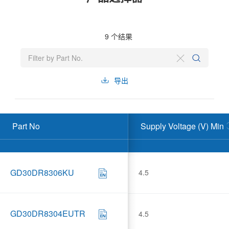
9
个结果
导出
Part No
Supply Voltage (V) Min
GD30DR8306KU
4.5
GD30DR8304EUTR
4.5