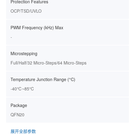
Protection Features
OCP/TSD/UVLO
PWM Frequency (kHz) Max
-
Microstepping
Full/Half/32 Micro-Steps/64 Micro-Steps
Temperature Junction Range (°C)
-40℃~85℃
Package
QFN20
展开全部参数