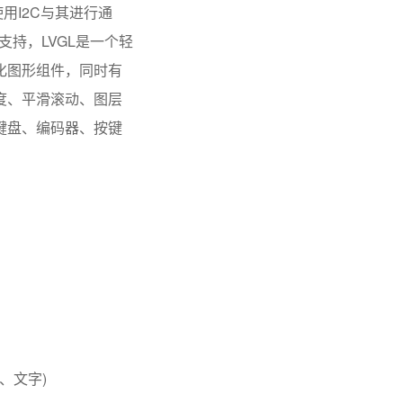
使用I2C与其进行通
支持，LVGL是一个轻
化图形组件，同时有
度、平滑滚动、图层
键盘、编码器、按键
、文字)