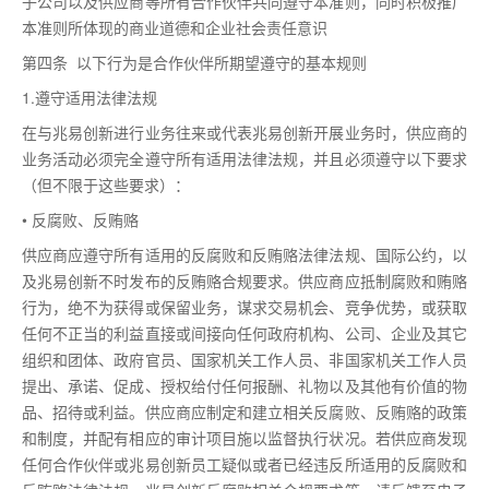
子公司以及供应商等所有合作伙伴共同遵守本准则，同时积极推广
本准则所体现的商业道德和企业社会责任意识
第四条 以下行为是合作伙伴所期望遵守的基本规则
1.遵守适用法律法规
在与兆易创新进行业务往来或代表兆易创新开展业务时，供应商的
业务活动必须完全遵守所有适用法律法规，并且必须遵守以下要求
（但不限于这些要求）：
• 反腐败、反贿赂
供应商应遵守所有适用的反腐败和反贿赂法律法规、国际公约，以
及兆易创新不时发布的反贿赂合规要求。供应商应抵制腐败和贿赂
行为，绝不为获得或保留业务，谋求交易机会、竞争优势，或获取
任何不正当的利益直接或间接向任何政府机构、公司、企业及其它
组织和团体、政府官员、国家机关工作人员、非国家机关工作人员
提出、承诺、促成、授权给付任何报酬、礼物以及其他有价值的物
品、招待或利益。供应商应制定和建立相关反腐败、反贿赂的政策
和制度，并配有相应的审计项目施以监督执行状况。若供应商发现
任何合作伙伴或兆易创新员工疑似或者已经违反所适用的反腐败和