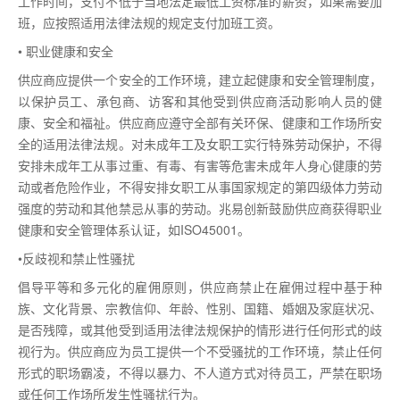
工作时间，支付不低于当地法定最低工资标准的薪资，如果需要加
班，应按照适用法律法规的规定支付加班工资。
• 职业健康和安全
供应商应提供一个安全的工作环境，建立起健康和安全管理制度，
以保护员工、承包商、访客和其他受到供应商活动影响人员的健
康、安全和福祉。供应商应遵守全部有关环保、健康和工作场所安
全的适用法律法规。对未成年工及女职工实行特殊劳动保护，不得
安排未成年工从事过重、有毒、有害等危害未成年人身心健康的劳
动或者危险作业，不得安排女职工从事国家规定的第四级体力劳动
强度的劳动和其他禁忌从事的劳动。兆易创新鼓励供应商获得职业
健康和安全管理体系认证，如ISO45001。
•反歧视和禁止性骚扰
倡导平等和多元化的雇佣原则，供应商禁止在雇佣过程中基于种
族、文化背景、宗教信仰、年龄、性别、国籍、婚姻及家庭状况、
是否残障，或其他受到适用法律法规保护的情形进行任何形式的歧
视行为。供应商应为员工提供一个不受骚扰的工作环境，禁止任何
形式的职场霸凌，不得以暴力、不人道方式对待员工，严禁在职场
或任何工作场所发生性骚扰行为。