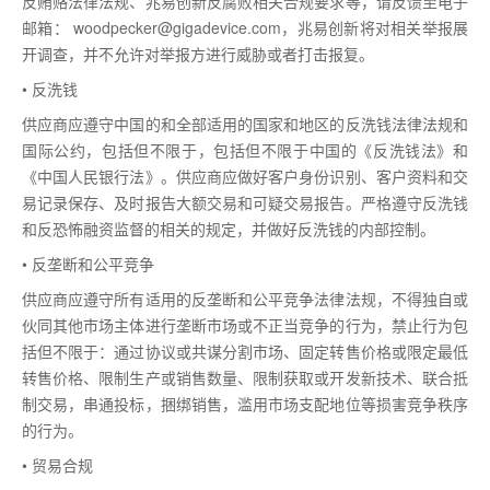
反贿赂法律法规、兆易创新反腐败相关合规要求等，请反馈至电子
邮箱： woodpecker@gigadevice.com，兆易创新将对相关举报展
开调查，并不允许对举报方进行威胁或者打击报复。
• 反洗钱
供应商应遵守中国的和全部适用的国家和地区的反洗钱法律法规和
国际公约，包括但不限于，包括但不限于中国的《反洗钱法》和
《中国人民银行法》。供应商应做好客户身份识别、客户资料和交
易记录保存、及时报告大额交易和可疑交易报告。严格遵守反洗钱
和反恐怖融资监督的相关的规定，并做好反洗钱的内部控制。
• 反垄断和公平竞争
供应商应遵守所有适用的反垄断和公平竞争法律法规，不得独自或
伙同其他市场主体进行垄断市场或不正当竞争的行为，禁止行为包
括但不限于：通过协议或共谋分割市场、固定转售价格或限定最低
转售价格、限制生产或销售数量、限制获取或开发新技术、联合抵
制交易，串通投标，捆绑销售，滥用市场支配地位等损害竞争秩序
的行为。
• 贸易合规