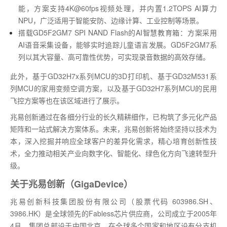
能，方案支持4K@60fps视频处理，并内置1.2TOPS AI算力
NPU，广泛适用于智能安防、边缘计算、工业控制等场景。
搭载GD5F2GM7 SPI NAND Flash的AI智慧教育箱：方案采用
AI语音采集设备，能够实时追踪儿童语言发展。GD5F2GM7系
列以其大容量、高可靠性优势，可实现录音数据的高效存储。
此外，基于GD32H7x系列MCU的3D打印机、基于GD32M531系
列MCU的家用变频空调方案，以及基于GD32H7系列MCU的民用
飞控方案等也在该区域进行了展示。
兆易创新通过在各细分行业的长久精耕细作，已构筑了多元化产品
矩阵和一站式解决方案体系。未来，兆易创新将始终坚持以技术为
本，深入挖掘并响应全球客户的差异化需求，精心培育创新性技
术，全力推动相关产业向数字化、智能化、绿色化方向飞速转型升
级。
关于兆易创新（GigaDevice）
兆易创新科技集团股份有限公司（股票代码 603986.SH、
3986.HK）是全球领先的Fabless芯片供应商，公司成立于2005年
4月，集团总部设于中国北京，在全球多个国家和地区设有分支机