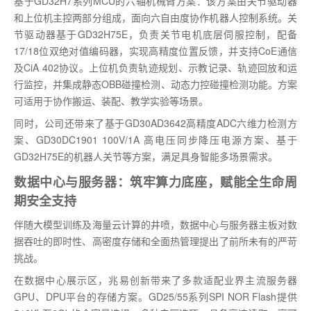
基于GD32H7系列MCU的六轴机械臂方案：该方案由关节驱动器
和上位机主控两部分组成，面向六自由度协作机器人控制系统。关
节驱动器基于GD32H75E，负责关节电机底层伺服控制，配备
17/18位双绝对值编码器，实现高精度位置反馈，并支持CoE通信
及CiA 402协议。上位机负责轨迹规划、示教记录、轨迹回放和运
行监控，并集成静态OBB碰撞检测、动态力控碰撞检测功能。方案
可适用于协作搬运、装配、教学实验等场景。
同时，公司还带来了基于GD30AD3642高精度ADC六维力检测方
案、GD30DC1901 100V/1A 高电压同步降压电源方案、基于
GD32H75E的机器人关节等方案，满足具身智能多场景需求。
数据中心与服务器：筑牢算力底座，赋能全生命周
期安全支持
伴随大模型训练及海量云计算的井喷，数据中心与服务器主板对数
据吞吐的即时性、高密度存储和全面热管理提出了前所未有的严苛
挑战。
在数据中心展示区，兆易创新带来了多款适配业界主流服务器
GPU、DPU平台的存储方案。GD25/55系列SPI NOR Flash提供