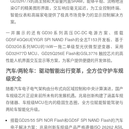
GD32H77x的高主频和大容量内置SRAM，能够平稳、流畅地渲
染QT的精美图形界面，交互响应毫无延迟，为工业控制终端、
智能仪表和高端家电提供了极具市场竞争力的显示控制解决方
案。
一并展示的还有GD30系列高压DC-DC电源方案、搭载
GD5F4GQ6UEYIGR SPI NAND Flash的全志T153开发板、基于
GD32G5系列MCU的1kW一拖二单级型光伏微型逆变器、采用
GD32H77D MCU、GD25Q256E Flash和GSL3776 触控芯片的高
性能人机界面交互显示等方案，为客户提供便捷的开发体验。
汽车/两轮车：驱动智能出行变革，全方位守护车规
级安全
随着汽车电子电气架构由分布式向区域控制和中央计算演进，国产
车规级芯片正迎来前所未有的发展机遇。兆易创新构建了涵盖车规
存储器、车规级MCU在内的稳固生态圈，全方位赋能智能驾驶与
两轮车智能化升级。
搭载GD25/55 SPI NOR Flash和GD5F SPI NAND Flash的汽车
电子解决方案：兆易创新车规级产品严格遵循ISO 26262 ASIL