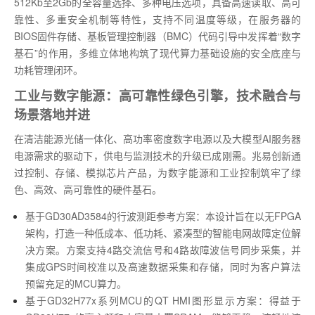
512Kb至2Gb的全容量选择、多种电压选项，具备高速读取、高可
靠性、多重安全机制等特性，支持不同温度等级，在服务器的
BIOS固件存储、基板管理控制器（BMC）代码引导中发挥着“数字
基石”的作用，多维立体地构筑了现代算力基础设施的安全底座与
功耗管理闭环。
工业与数字能源：高可靠性绿色引擎，技术融合与
场景落地并进
在清洁能源光储一体化、高功率密度数字电源以及大模型AI服务器
电源需求的驱动下，供电与监测技术的升级已成刚需。兆易创新通
过控制、存储、模拟芯片产品，为数字能源和工业控制筑牢了绿
色、高效、高可靠性的硬件基石。
基于GD30AD3584的行波测距参考方案：本设计旨在以无FPGA
架构，打造一种低成本、低功耗、紧凑型的智能电网故障定位解
决方案。方案支持4路交流信号和4路故障波信号同步采集，并
集成GPS时间校准以及高速数据采集和存储，同时为客户算法
预留充足的MCU算力。
基于GD32H77x系列MCU的QT HMI图形显示方案：得益于