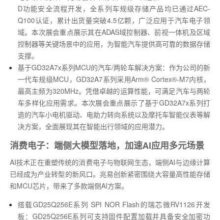
D功能安全流程开发，全系列车规级存储产品均已通过AEC-
Q100认证，累计出货量突破4.5亿颗，广泛应用于汽车电子领
域。本次展会重点展示其在ADAS域控制器、前视一体机及区域
控制器等关键场景中的应用，为智能汽车提供高可靠的数据存储
支撑。
基于GD32A7x系列MCU的汽车/两轮车解决方案：作为公司的新
一代车规级MCU，GD32A7系列采用Arm® Cortex®-M7内核，
最高主频为320MHz。凭借卓越的运算性能，可满足汽车与两轮
车多样化应用需求。本次展会重点展示了基于GD32A7x系列打
造的汽车小电机驱动、电助力转向系统以及摩托车智能仪表等解
决方案，全面展现其在智能出行领域的应用潜力。
消费电子：端侧大模型落地，加速AI应用多元场景
AI技术正在重塑传统的消费电子与物联网生态，端侧AI与边缘计算
已经成为产业转型的新风口。兆易创新紧密围绕大容量高性能存储
和MCU芯片，带来了多款端侧AI方案。
搭载GD25Q256E系列 SPI NOR Flash的瑞芯微RV1126开发
板：GD25Q256E系列可支持固件配置加载并具备安全加密功