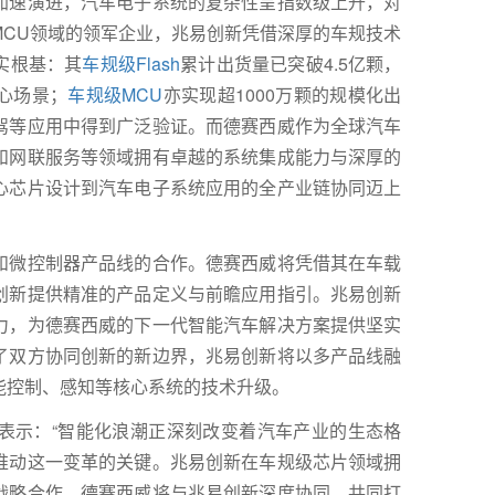
加速演进，汽车电子系统的复杂性呈指数级上升，对
MCU领域的领军企业，兆易创新凭借深厚的车规技术
实根基：其
车规级Flash
累计出货量已突破4.5亿颗，
心场景；
车规级MCU
亦实现超1000万颗的规模化出
驾等应用中得到广泛验证。而德赛西威作为全球汽车
和网联服务等领域拥有卓越的系统集成能力与深厚的
心芯片设计到汽车电子系统应用的全产业链协同迈上
和微控制器产品线的合作。德赛西威将凭借其在车载
创新提供精准的产品定义与前瞻应用指引。兆易创新
力，为德赛西威的下一代智能汽车解决方案提供坚实
了双方协同创新的新边界，兆易创新将以多产品线融
能控制、感知等核心系统的技术升级。
表示：“智能化浪潮正深刻改变着汽车产业的生态格
推动这一变革的关键。兆易创新在车规级芯片领域拥
战略合作，德赛西威将与兆易创新深度协同，共同打