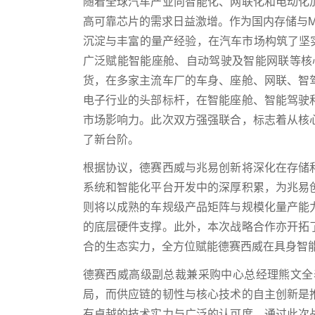
随着全球汽车产业向智能化、网联化和电动化
高可靠芯片的需求日益激增。作为国内存储与
沉淀与丰富的量产经验，在汽车市场构筑了坚
广泛赋能智能座舱、自动驾驶及智能网联等核
货，在多家主流车厂的车身、座舱、网联、智
电子行业的头部标杆，在智能座舱、智能驾驶
市场影响力。此次双方强强联合，标志着从核
了新台阶。
根据协议，德赛西威与兆易创新将深化在存储
系统和智能化平台开发中的深厚积累，为兆易
则将以成熟的车规级产品矩阵与规模化量产能
的底层硬件支撑。此外，本次战略合作亦开拓
合的生态实力，全方位赋能德赛西威在具身智
德赛西威高级副总裁兼采购中心总经理熊文全
局，而供应链的韧性与核心技术的自主创新是
有卓越的技术实力与广泛的认可度。通过此次