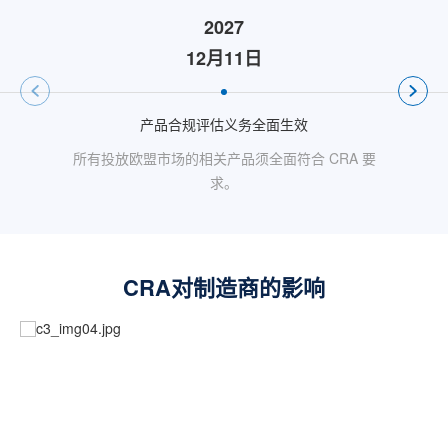
2027
12月11日
产品合规评估义务全面生效
所有投放欧盟市场的相关产品须全面符合 CRA 要
相关
求。
CRA对制造商的影响