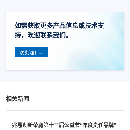
GD9AU2G8F3A
NR
3V
如需获取更多产品信息或技术支
持，欢迎联系我们。
GD9AU4G8F3A
NR
3V
联系我们
GD9AU8G8E3A
NR
3V
GD9AS2G8F3A
NR
1.8V
相关新闻
GD9AS4G8F3A
NR
1.8V
兆易创新荣膺第十三届公益节“年度责任品牌”