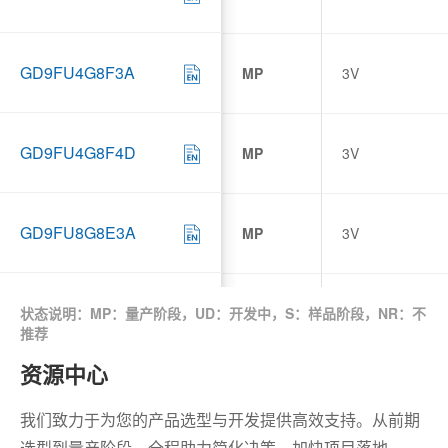
GD9FU4G8F3A
MP
3V
GD9FU4G8F4D
MP
3V
GD9FU8G8E3A
MP
3V
GD9FU8G8E4D
状态说明：MP：量产阶段，UD：开发中，S：样品阶段，NR：不
MP
3V
推荐
资源中心
GD9FS1G8F2D
MP
1.8V
我们致力于为您的产品选型与开发提供高效支持。从前期
选型到量产阶段，全程助力简化决策，加快项目落地。