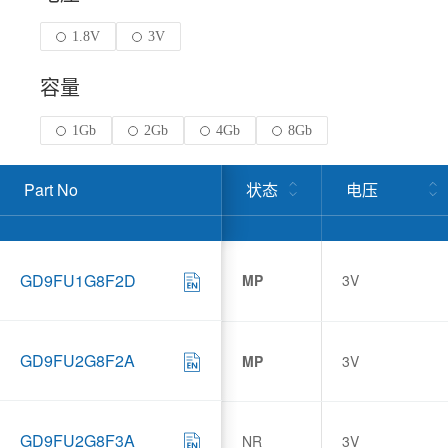
1.8V
3V
容量
1Gb
2Gb
4Gb
8Gb
Part No
状态
电压
GD9FU1G8F2D
MP
3V
GD9FU2G8F2A
MP
3V
GD9FU2G8F3A
NR
3V